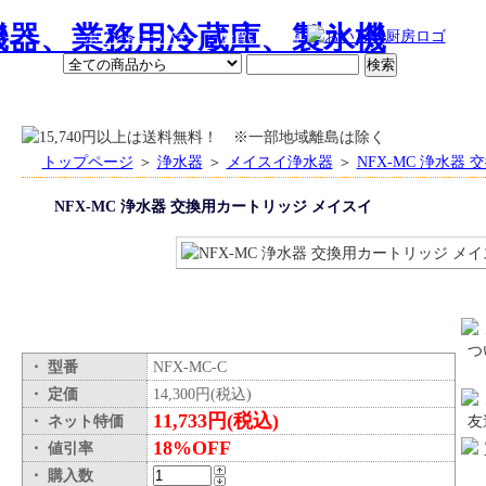
ース、すべてが"
おいしい"業務用厨房機器販売専門店 『おいしい厨房』 本店
ポイントについて
お買い物手順
トップページ
＞
浄水器
＞
メイスイ浄水器
＞
NFX-MC 浄水器
NFX-MC 浄水器 交換用カートリッジ メイスイ
・ 型番
NFX-MC-C
・ 定価
14,300円(税込)
11,733円(税込)
・ ネット特価
18%OFF
・ 値引率
・ 購入数