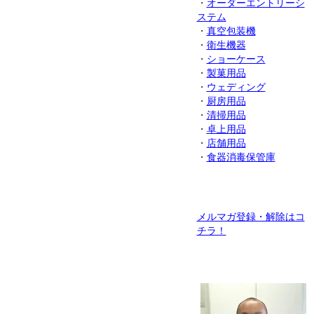
・
オーダーエントリーシ
ステム
・
真空包装機
・
衛生機器
・
ショーケース
・
製菓用品
・
ウェディング
・
厨房用品
・
清掃用品
・
卓上用品
・
店舗用品
・
食器消毒保管庫
メルマガ登録・解除はコ
チラ！