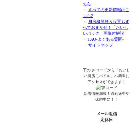
ちら
・
すべての更新情報はこ
ちら2
・
厨房機器搬入設置もす
べておまかせ！「おいし
いパック」画像付解説
・
FAQ-よくある質問-
・
サイトマップ
下のQRコードから「おいし
い厨房モバイル」へ簡単に
アクセスができます！
新着情報満載！通勤途中や
休憩中に！！
メール返信
定休日