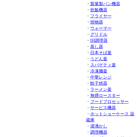
・
製菓製パン機器
・
炊飯機器
・
フライヤー
・
焼物器
・
ウォーマー
・
グリドル
・
IH調理器
・
蒸し器
・
日本そば釜
・
うどん釜
・
スパゲティ釜
・
冷凍麺釜
・
中華レンジ
・
餃子焼器
・
ラーメン釜
・
無煙ロースター
・
フードプロセッサー
・
サービス機器
・
ホットショーケース 温
蔵庫
・
湯沸かし
・
調理機器