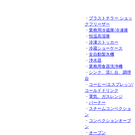
・
ブラストチラー ショッ
クフリーザー
・
業務用冷蔵庫/冷凍庫
・
恒温高湿庫
・
冷凍ストッカー
・
冷蔵ショーケース
・
全自動製氷機
・
浄水器
・
業務用食器洗浄機
・
シンク、流し台、調理
台
・
コーヒー/エスプレッソ/
コールドドリンク
・
電気、ガスレンジ
・
バーナー
・
スチームコンベクショ
ン
・
コンベクションオーブ
ン
・
オーブン