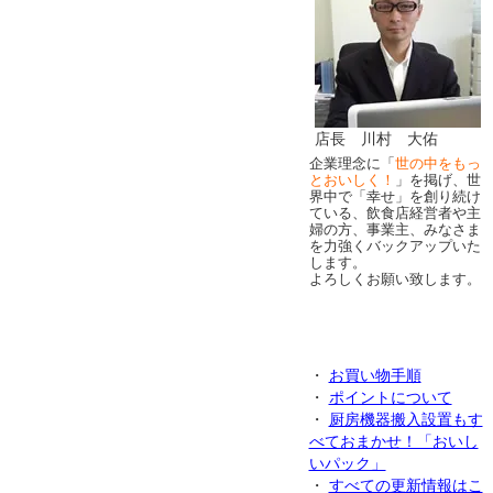
店長 川村 大佑
企業理念に「
世の中をもっ
とおいしく！
」を掲げ、世
界中で「幸せ」を創り続け
ている、飲食店経営者や主
婦の方、事業主、みなさま
を力強くバックアップいた
します。
よろしくお願い致します。
・
お買い物手順
・
ポイントについて
・
厨房機器搬入設置もす
べておまかせ！「おいし
いパック」
・
すべての更新情報はこ