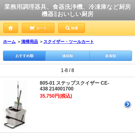
業務用調理器具、食器洗浄機、冷凍庫など厨房
機器∥おいしい厨房
カート
検索
ホーム
＞
清掃用品
＞
スクイザー・ツールカート
おすすめ順
価格順
新着順
1-8 / 8
805-01 ステップスクイザー CE-
438 214001700
35,750円(税込)