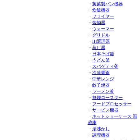
・
製菓製パン機器
・
炊飯機器
・
フライヤー
・
焼物器
・
ウォーマー
・
グリドル
・
IH調理器
・
蒸し器
・
日本そば釜
・
うどん釜
・
スパゲティ釜
・
冷凍麺釜
・
中華レンジ
・
餃子焼器
・
ラーメン釜
・
無煙ロースター
・
フードプロセッサー
・
サービス機器
・
ホットショーケース 温
蔵庫
・
湯沸かし
・
調理機器