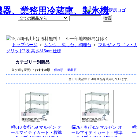
ース、すべてが"
おいしい"業務用厨房機器販売専門店 『おいしい厨房』 本店
ポイントについて
お買い物手順
トップページ
＞
シンク、流し台、調理台
＞
マルゼン ワゴン・
ソリッド2段 高さ815mm仕様
カテゴリー別商品
[並び順を変更]
・おすすめ順
・価格順
・新着順
全 [10] 商品中 [1-10] 商品を表示しています。
幅610 奥行459 マルゼン オ
幅767 奥行459 マルゼン オ
幅
ールマイティカート・標準
ールマイティカート・標準
ー