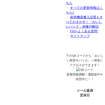
ちら
・
すべての更新情報はこ
ちら2
・
厨房機器搬入設置もす
べておまかせ！「おいし
いパック」画像付解説
・
FAQ-よくある質問-
・
サイトマップ
下のQRコードから「おいし
い厨房モバイル」へ簡単に
アクセスができます！
新着情報満載！通勤途中や
休憩中に！！
メール返信
定休日