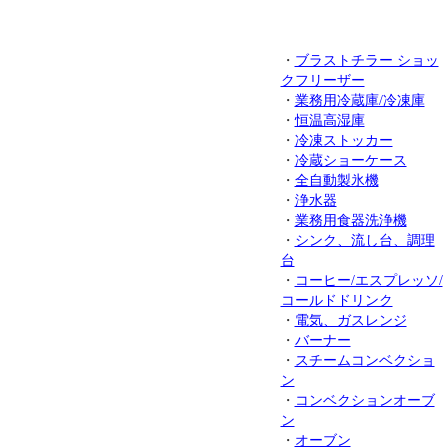
・
ブラストチラー ショッ
クフリーザー
・
業務用冷蔵庫/冷凍庫
・
恒温高湿庫
・
冷凍ストッカー
・
冷蔵ショーケース
・
全自動製氷機
・
浄水器
・
業務用食器洗浄機
・
シンク、流し台、調理
台
・
コーヒー/エスプレッソ/
コールドドリンク
・
電気、ガスレンジ
・
バーナー
・
スチームコンベクショ
ン
・
コンベクションオーブ
ン
・
オーブン