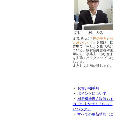
店長 川村 大佑
企業理念に「
世の中をもっ
とおいしく！
」を掲げ、世
界中で「幸せ」を創り続け
ている、飲食店経営者や主
婦の方、事業主、みなさま
を力強くバックアップいた
します。
よろしくお願い致します。
・
お買い物手順
・
ポイントについて
・
厨房機器搬入設置もす
べておまかせ！「おいし
いパック」
・
すべての更新情報はこ