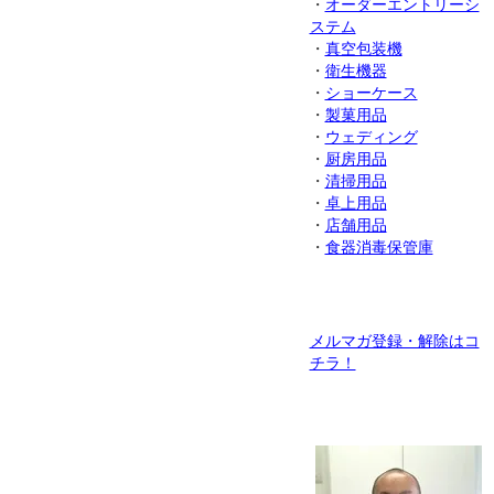
・
オーダーエントリーシ
ステム
・
真空包装機
・
衛生機器
・
ショーケース
・
製菓用品
・
ウェディング
・
厨房用品
・
清掃用品
・
卓上用品
・
店舗用品
・
食器消毒保管庫
メルマガ登録・解除はコ
チラ！