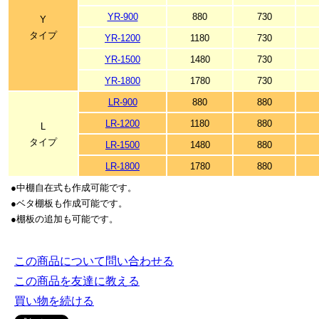
YR-900
880
730
Y
タイプ
YR-1200
1180
730
YR-1500
1480
730
YR-1800
1780
730
LR-900
880
880
LR-1200
1180
880
L
タイプ
LR-1500
1480
880
LR-1800
1780
880
●中棚自在式も作成可能です。
●ベタ棚板も作成可能です。
●棚板の追加も可能です。
この商品について問い合わせる
この商品を友達に教える
買い物を続ける