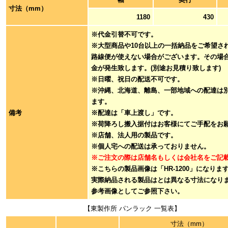
寸法（mm）
1180
430
※代金引替不可です。
※大型商品や10台以上の一括納品をご希望さ
路線便が使えない場合がございます。その場
金が発生致します。(別途お見積り致します)
※日曜、祝日の配送不可です。
※沖縄、北海道、離島、一部地域への配達は
ます。
備考
※配達は「車上渡し」です。
※荷降ろし搬入据付はお客様にてご手配をお
※店舗、法人用の製品です。
※個人宅への配送は承っておりません。
※ご注文の際は店舗名もしくは会社名をご記
※こちらの製品画像は「HR-1200」になりま
実際納品される製品はとは異なる寸法になり
参考画像としてご参照下さい。
【東製作所 パンラック 一覧表】
寸法（mm）